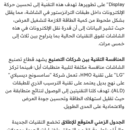
Display" على تطويرها. تهدف هذه التقنية إلى تحسين حركة
الإلكترونات داخل طبقات الترانزستور في الشاشة، مما يقلل
بشكل ملحوظ من كمية الطاقة اللازمة لتشغيل العرض،
حيث تشير البيانات إلى أن قدرة نقل الإلكترونات في هذه
الشاشات تفوق التقنيات الحالية بما يتراوح بين ثلاث إلى
خمس مرات.
المنافسة التقنية بين شركات التصنيع
يشهد قطاع تصنيع
الشاشات منافسة مكثفة لتلبية متطلبات أبل؛ فبينما تركز
"LG" على تقنية HMO، تعمل شركة "سامسونج ديسبلاي"
على نهج بديل يعتمد على تقنية الترسيب الذري للطبقات
(ALD). تهدف كلتا التقنيتين إلى الوصول لنتائج متطابقة من
حيث تقليل استهلاك الطاقة وتحسين جودة العرض
والاعتمادية على المدى الطويل.
الجدول الزمني المتوقع للإطلاق
تخضع التقنيات الجديدة
حالياً لمراحل دقيقة من التحقق واختبارات الجودة ومعدلات