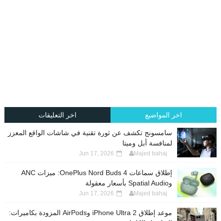
اخر المواضيع
اخر التعليقات
سامسونج تكشف عن ثورة تقنية في شاشات الواقع المعزز
لمنافسة أبل وميتا
Jun 17, 2026
Majed bahaj
إطلاق سماعات OnePlus Nord Buds 4: ميزات ANC
وSpatial Audio بأسعار معقولة
Jun 17, 2026
Majed bahaj
موعد إطلاق iPhone Ultra 2 وAirPods المزودة بكاميرات: