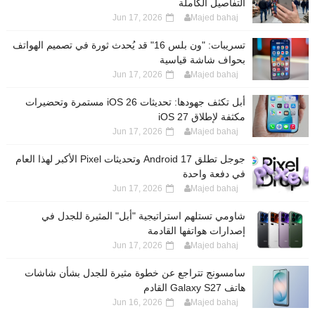
التفاصيل الكاملة
Jun 17, 2026
Majed bahaj
تسريبات: "ون بلس 16" قد يُحدث ثورة في تصميم الهواتف
بحواف شاشة قياسية
Jun 17, 2026
Majed bahaj
أبل تكثف جهودها: تحديثات iOS 26 مستمرة وتحضيرات
مكثفة لإطلاق iOS 27
Jun 17, 2026
Majed bahaj
جوجل تطلق Android 17 وتحديثات Pixel الأكبر لهذا العام
في دفعة واحدة
Jun 17, 2026
Majed bahaj
شاومي تستلهم استراتيجية "أبل" المثيرة للجدل في
إصدارات هواتفها القادمة
Jun 17, 2026
Majed bahaj
سامسونج تتراجع عن خطوة مثيرة للجدل بشأن شاشات
هاتف Galaxy S27 القادم
Jun 16, 2026
Majed bahaj