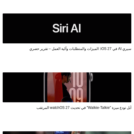
سيري AI في iOS 27: الميزات والمتطلبات وآلية العمل – تقرير حصري
آبل تودع ميزة "Walkie-Talkie" في تحديث watchOS 27 المرتقب