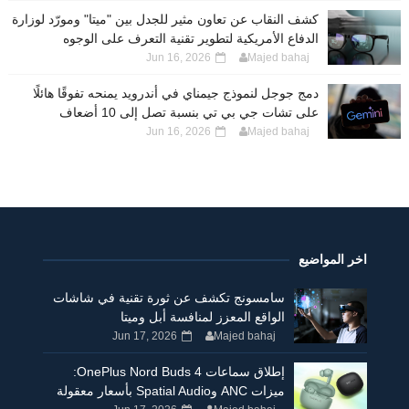
كشف النقاب عن تعاون مثير للجدل بين "ميتا" ومورّد لوزارة
الدفاع الأمريكية لتطوير تقنية التعرف على الوجوه
Jun 16, 2026
Majed bahaj
دمج جوجل لنموذج جيمناي في أندرويد يمنحه تفوقًا هائلًا
على تشات جي بي تي بنسبة تصل إلى 10 أضعاف
Jun 16, 2026
Majed bahaj
اخر المواضيع
سامسونج تكشف عن ثورة تقنية في شاشات
الواقع المعزز لمنافسة أبل وميتا
Jun 17, 2026
Majed bahaj
إطلاق سماعات OnePlus Nord Buds 4:
ميزات ANC وSpatial Audio بأسعار معقولة