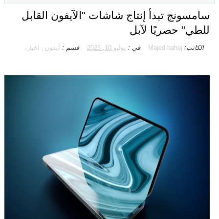
سامسونج تبدأ إنتاج شاشات "الآيفون القابل
للطي" حصريًا لآبل
الكاتب:
Majed bahaj
في :
يوليو 10, 2025
قسم :
آيفون
,
اخبار،