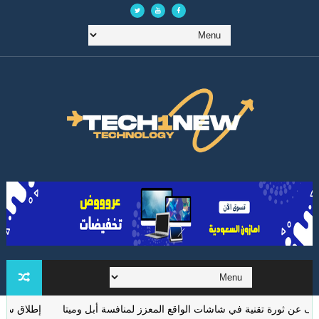
ورة تقنية في شاشات الواقع المعزز لمنافسة أبل وميتا
إطلاق سماعات OnePlus Nord Buds 4: ميزات ANC وSpatial Audio بأسعار معقولة