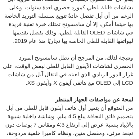
بشاشات قابلة للطي كمورد حصري لعدة سنوات. وعلى
الرغم من أن آبل تفضل عادةً تنويع سلسلة التوريد الخاصة
بها حيثما أمكن، إلا أن سامسونج تمتلك خبرة تقنية فريدة
في شاشات OLED القابلة للطي، وذلك بفضل تقديمها
لهواتفها القابلة للطي الخاصة بها تجاريًا منذ عام 2019.
ونتيجة لذلك، من المرجح أن تظل سامسونج المورد
الحصري لشاشات الآيفون القابل للطي لبعض الوقت، على
غرار الدور الريادي الذي لعبته في انتقال آبل من شاشات
LCD إلى OLED مع هاتفي آيفون X وآيفون XS.
لمحة عن مواصفات الجهاز المنتظر
من المتوقع أن يتميز أول هاتف آيفون قابل للطي من آبل
بتصميم فائق النحافة يبلغ 4.5 ملم، وشاشة داخلية شبيهة
بالآيباد بنسبة عرض إلى ارتفاع 4:3 ومقاس 7 بوصات دون
تجعد مرئي، ومفصل متين، ونظام كاميرا خلفية مزدوجة،