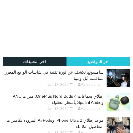
اخر المواضيع
اخر التعليقات
سامسونج تكشف عن ثورة تقنية في شاشات الواقع المعزز
لمنافسة أبل وميتا
Jun 17, 2026
Majed bahaj
إطلاق سماعات OnePlus Nord Buds 4: ميزات ANC
وSpatial Audio بأسعار معقولة
Jun 17, 2026
Majed bahaj
موعد إطلاق iPhone Ultra 2 وAirPods المزودة بكاميرات:
التفاصيل الكاملة
Jun 17, 2026
Majed bahaj