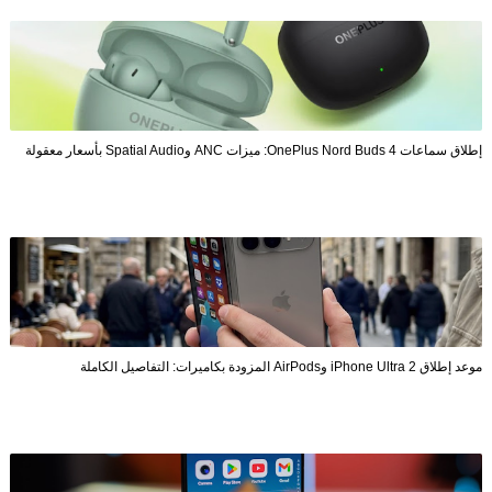
إطلاق سماعات OnePlus Nord Buds 4: ميزات ANC وSpatial Audio بأسعار معقولة
موعد إطلاق iPhone Ultra 2 وAirPods المزودة بكاميرات: التفاصيل الكاملة