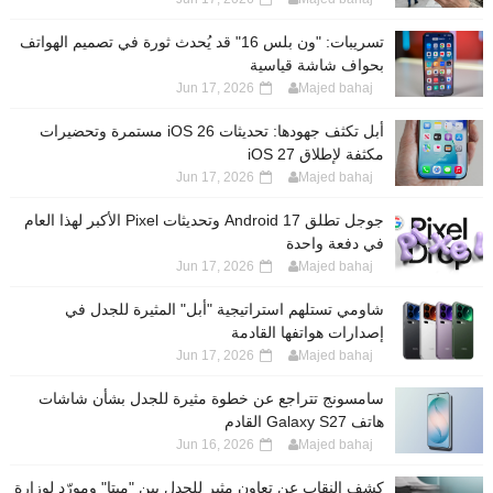
تسريبات: "ون بلس 16" قد يُحدث ثورة في تصميم الهواتف
بحواف شاشة قياسية
Jun 17, 2026
Majed bahaj
أبل تكثف جهودها: تحديثات iOS 26 مستمرة وتحضيرات
مكثفة لإطلاق iOS 27
Jun 17, 2026
Majed bahaj
جوجل تطلق Android 17 وتحديثات Pixel الأكبر لهذا العام
في دفعة واحدة
Jun 17, 2026
Majed bahaj
شاومي تستلهم استراتيجية "أبل" المثيرة للجدل في
إصدارات هواتفها القادمة
Jun 17, 2026
Majed bahaj
سامسونج تتراجع عن خطوة مثيرة للجدل بشأن شاشات
هاتف Galaxy S27 القادم
Jun 16, 2026
Majed bahaj
كشف النقاب عن تعاون مثير للجدل بين "ميتا" ومورّد لوزارة