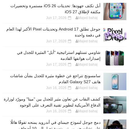
أبل تكثف جهودها: تحديثات iOS 26 مستمرة وتحضيرات
مكثفة لإطلاق iOS 27
Jun 17, 2026
Majed bahaj
جوجل تطلق Android 17 وتحديثات Pixel الأكبر لهذا العام
في دفعة واحدة
Jun 17, 2026
Majed bahaj
شاومي تستلهم استراتيجية "أبل" المثيرة للجدل في
إصدارات هواتفها القادمة
Jun 17, 2026
Majed bahaj
سامسونج تتراجع عن خطوة مثيرة للجدل بشأن شاشات
هاتف Galaxy S27 القادم
Jun 16, 2026
Majed bahaj
كشف النقاب عن تعاون مثير للجدل بين "ميتا" ومورّد لوزارة
الدفاع الأمريكية لتطوير تقنية التعرف على الوجوه
Jun 16, 2026
Majed bahaj
دمج جوجل لنموذج جيمناي في أندرويد يمنحه تفوقًا هائلًا
على تشات جي بي تي بنسبة تصل إلى 10 أضعاف