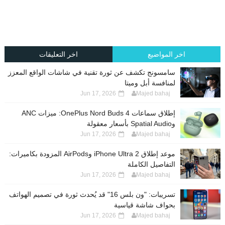
اخر المواضيع
اخر التعليقات
سامسونج تكشف عن ثورة تقنية في شاشات الواقع المعزز
لمنافسة أبل وميتا
Jun 17, 2026
Majed bahaj
إطلاق سماعات OnePlus Nord Buds 4: ميزات ANC
وSpatial Audio بأسعار معقولة
Jun 17, 2026
Majed bahaj
موعد إطلاق iPhone Ultra 2 وAirPods المزودة بكاميرات:
التفاصيل الكاملة
Jun 17, 2026
Majed bahaj
تسريبات: "ون بلس 16" قد يُحدث ثورة في تصميم الهواتف
بحواف شاشة قياسية
Jun 17, 2026
Majed bahaj