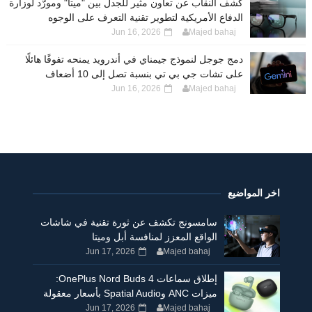
كشف النقاب عن تعاون مثير للجدل بين "ميتا" ومورّد لوزارة
الدفاع الأمريكية لتطوير تقنية التعرف على الوجوه
Jun 16, 2026
Majed bahaj
دمج جوجل لنموذج جيمناي في أندرويد يمنحه تفوقًا هائلًا
على تشات جي بي تي بنسبة تصل إلى 10 أضعاف
Jun 16, 2026
Majed bahaj
اخر المواضيع
سامسونج تكشف عن ثورة تقنية في شاشات
الواقع المعزز لمنافسة أبل وميتا
Jun 17, 2026
Majed bahaj
إطلاق سماعات OnePlus Nord Buds 4:
ميزات ANC وSpatial Audio بأسعار معقولة
Jun 17, 2026
Majed bahaj