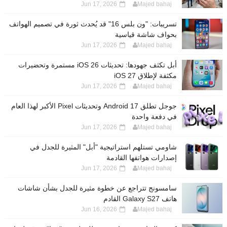
Jun 17, 2026
Majed bahaj
تسريبات: "ون بلس 16" قد يُحدث ثورة في تصميم الهواتف
بحواف شاشة قياسية
Jun 17, 2026
Majed bahaj
أبل تكثف جهودها: تحديثات iOS 26 مستمرة وتحضيرات
مكثفة لإطلاق iOS 27
Jun 17, 2026
Majed bahaj
جوجل تطلق Android 17 وتحديثات Pixel الأكبر لهذا العام
في دفعة واحدة
Jun 17, 2026
Majed bahaj
شاومي تستلهم استراتيجية "أبل" المثيرة للجدل في
إصدارات هواتفها القادمة
Jun 17, 2026
Majed bahaj
سامسونج تتراجع عن خطوة مثيرة للجدل بشأن شاشات
هاتف Galaxy S27 القادم
Jun 16, 2026
Majed bahaj