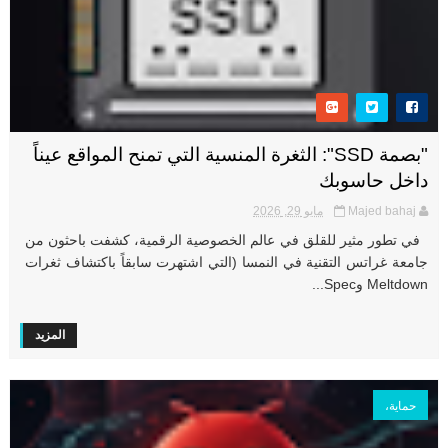
"بصمة SSD": الثغرة المنسية التي تمنح المواقع عيناً
داخل حاسوبك
Majed bahaj
مايو 29, 2026
في تطور مثير للقلق في عالم الخصوصية الرقمية، كشفت باحثون من
جامعة غراتس التقنية في النمسا (التي اشتهرت سابقاً باكتشاف ثغرات
Meltdown وSpec...
المزيد
حماية،