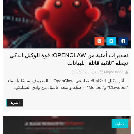
تحذيرات أمنية من OPENCLAW: قوة الوكيل الذكي
تجعله "ثلاثية قاتلة" للبيانات
Majed bahaj
فبراير 02, 2026
أثار وكيل الذكاء الاصطناعي OpenClaw —المعروف سابقًا بأسماء
"Clawdbot" و"Moltbot"— ضجّة واسعة عالميًا، من وادي السيليكو...
المزيد
حماية،