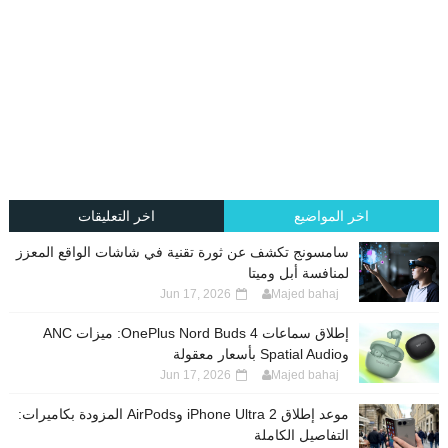
اخر المواضيع
اخر التعليقات
سامسونج تكشف عن ثورة تقنية في شاشات الواقع المعزز
لمنافسة أبل وميتا
Jun 17, 2026
Majed bahaj
إطلاق سماعات OnePlus Nord Buds 4: ميزات ANC
وSpatial Audio بأسعار معقولة
Jun 17, 2026
Majed bahaj
موعد إطلاق iPhone Ultra 2 وAirPods المزودة بكاميرات:
التفاصيل الكاملة