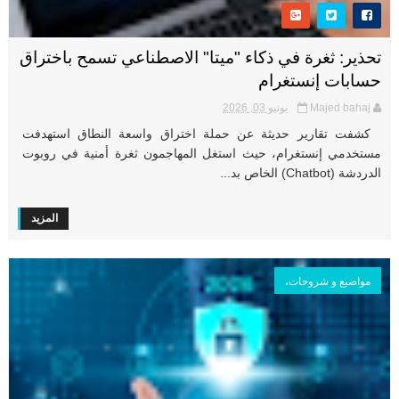
تحذير: ثغرة في ذكاء "ميتا" الاصطناعي تسمح باختراق
حسابات إنستغرام
Majed bahaj
يونيو 03, 2026
كشفت تقارير حديثة عن حملة اختراق واسعة النطاق استهدفت
مستخدمي إنستغرام، حيث استغل المهاجمون ثغرة أمنية في روبوت
الدردشة (Chatbot) الخاص بد...
المزيد
مواضيع و شروحات،