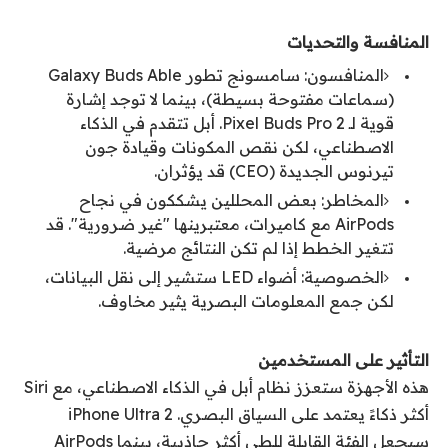
المنافسة والتحديات
المنافسون: سامسونج تطور Galaxy Buds Able
(سماعات مفتوحة بسيطة)، بينما لا توجد إشارة
قوية لـ Pixel Buds Pro 2. أبل تتقدم في الذكاء
الاصطناعي، لكن نقص المكونات وقيادة جون
تيرنوس الجديدة (CEO) قد يؤثران.
المخاطر: بعض المحللين يشككون في نجاح
AirPods مع كاميرات، معتبرينها "غير ضرورية". قد
تتغير الخطط إذا لم تكن النتائج مرضية.
الخصوصية: أضواء LED ستشير إلى نقل البيانات،
لكن جمع المعلومات البصرية يثير مخاوف.
التأثير على المستخدمين
هذه الأجهزة ستعزز نظام أبل في الذكاء الاصطناعي، مع Siri
أكثر ذكاءً يعتمد على السياق البصري. iPhone Ultra 2
سيجعل الفئة القابلة للطي أكثر جاذبية، بينما AirPods