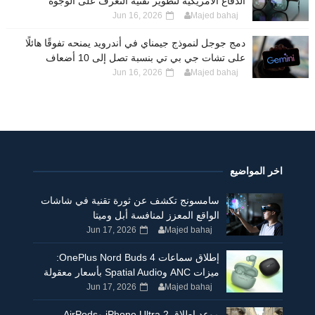
الدفاع الأمريكية لتطوير تقنية التعرف على الوجوه
Jun 16, 2026
Majed bahaj
دمج جوجل لنموذج جيمناي في أندرويد يمنحه تفوقًا هائلًا
على تشات جي بي تي بنسبة تصل إلى 10 أضعاف
Jun 16, 2026
Majed bahaj
اخر المواضيع
سامسونج تكشف عن ثورة تقنية في شاشات
الواقع المعزز لمنافسة أبل وميتا
Jun 17, 2026
Majed bahaj
إطلاق سماعات OnePlus Nord Buds 4:
ميزات ANC وSpatial Audio بأسعار معقولة
Jun 17, 2026
Majed bahaj
موعد إطلاق iPhone Ultra 2 وAirPods