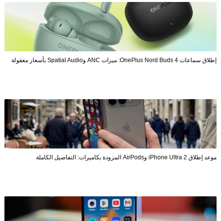
إطلاق سماعات OnePlus Nord Buds 4: ميزات ANC وSpatial Audio بأسعار معقولة
موعد إطلاق iPhone Ultra 2 وAirPods المزودة بكاميرات: التفاصيل الكاملة