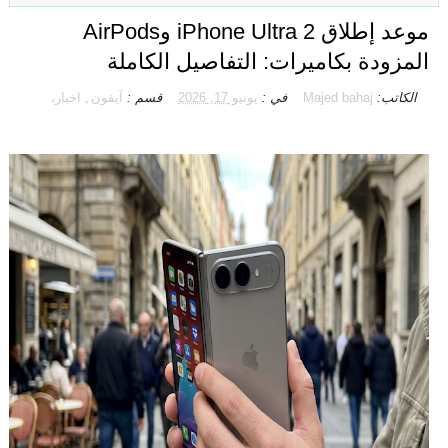
موعد إطلاق iPhone Ultra 2 وAirPods
المزودة بكاميرات: التفاصيل الكاملة
الكاتب:
Majed bahaj
في :
يونيو 17, 2026
قسم :
آيفون
,
اخبار،