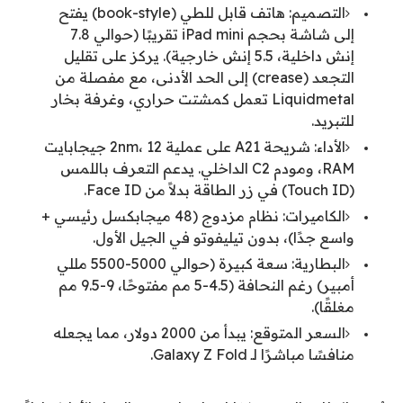
التصميم: هاتف قابل للطي (book-style) يفتح
إلى شاشة بحجم iPad mini تقريبًا (حوالي 7.8
إنش داخلية، 5.5 إنش خارجية). يركز على تقليل
التجعد (crease) إلى الحد الأدنى، مع مفصلة من
Liquidmetal تعمل كمشتت حراري، وغرفة بخار
للتبريد.
الأداء: شريحة A21 على عملية 2nm، 12 جيجابايت
RAM، ومودم C2 الداخلي. يدعم التعرف باللمس
(Touch ID) في زر الطاقة بدلاً من Face ID.
الكاميرات: نظام مزدوج (48 ميجابكسل رئيسي +
واسع جدًا)، بدون تيليفوتو في الجيل الأول.
البطارية: سعة كبيرة (حوالي 5000-5500 مللي
أمبير) رغم النحافة (4.5-5 مم مفتوحًا، 9-9.5 مم
مغلقًا).
السعر المتوقع: يبدأ من 2000 دولار، مما يجعله
منافسًا مباشرًا لـ Galaxy Z Fold.