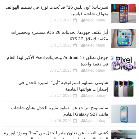
تسريبات: "ون بلس 16" قد يُحدث ثورة في تصميم الهواتف
بحواف شاشة قياسية
Jun 17, 2026
Majed bahaj
أبل تكثف جهودها: تحديثات iOS 26 مستمرة وتحضيرات
مكثفة لإطلاق iOS 27
Jun 17, 2026
Majed bahaj
جوجل تطلق Android 17 وتحديثات Pixel الأكبر لهذا العام
في دفعة واحدة
Jun 17, 2026
Majed bahaj
شاومي تستلهم استراتيجية "أبل" المثيرة للجدل في
إصدارات هواتفها القادمة
Jun 17, 2026
Majed bahaj
سامسونج تتراجع عن خطوة مثيرة للجدل بشأن شاشات
هاتف Galaxy S27 القادم
Jun 16, 2026
Majed bahaj
كشف النقاب عن تعاون مثير للجدل بين "ميتا" ومورّد لوزارة