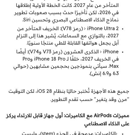
المتأخر من عام 2027. كانت الخطة الأولية إطلاقها
في 2026، لكن تأخيرًا حدث بسبب صعوبات تطوير
نماذج الذكاء الاصطناعي البصري وتحسين Siri.
iPhone Ultra 2 (رمز V78): الخريف المتأخر من
2027، بالتوازي مع السماعات. يُشير هذا إلى التزام
أبل بجعل هواتفها القابلة للطي منتجًا سنويًا.
iPhone الذكرى العشرون (رمز V73 وV74): أيضًا
في الخريف 2027، خلفًا لـ iPhone 18 Pro وPro
Max. سيأتي بنموذجين بحجمين مشابهين (حوالي
6.3 و6.9 إنش).
جميع هذه الأجهزة تُختبر حاليًا بنظام iOS 28، لكن التوقيت
"مرن وقد يتغير" حسب تقدم التطوير.
مميزات AirPods مع الكاميرات: أول جهاز قابل للارتداء يركز
على الذكاء الاصطناعي
الكاميرات: مدمجة في الجذع (stem)، وليست