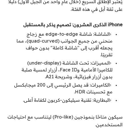
يُعتبر الإطلاق السريع (خلال عام واحد من الجيل الأول) دليلاً
على ثقة أبل في هذه الفئة.
iPhone الذكرى العشرون: تصميم يذكر بالمستقبل
الشاشة: شاشة edge-to-edge مع زجاج
منحني من جميع الجوانب (quad-curved)، مما
يجعله أقرب إلى "شاشة كاملة" بدون حواف
تقريبًا.
المميزات: تحت الشاشة (under-display)
للكاميرا الأمامية وFace ID، أزرار لمسية صلبة
بدون أزرار فيزيائية، وشريحة A21.
الكاميرات: قد يصل الرئيسي إلى 200 ميجابكسل
مع تحسينات HDR.
البطارية: تقنية سيليكون-كربون لكفاءة أعلى.
سيكون متاحًا بنموذجين (Pro-like) ليتناسب مع احتياجات
المستخدمين.