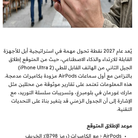
يُعد عام 2027 نقطة تحول مهمة في استراتيجية أبل للأجهزة
القابلة للارتداء والذكاء الاصطناعي، حيث من المتوقع إطلاق
الجيل الثاني من الهاتف القابل للطي (iPhone Ultra 2)
بالتزامن مع أول سماعات AirPods مزودة بكاميرات مدمجة.
هذه المعلومات تعتمد على تقارير موثوقة من محللين مثل
مارك غورمان في بلومبرغ، وتسريبات سلسلة التوريد، مع
الإشارة إلى أن الجدول الزمني قد يتغير بناءً على التحديات
التقنية.
موعد الإطلاق المتوقع
AirPods مع الكاميرات (رمز B798): الخريف