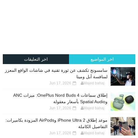
اخر المواضيع
اخر التعليقات
سامسونج تكشف عن ثورة تقنية في شاشات الواقع المعزز
لمنافسة أبل وميتا
Jun 17, 2026
Majed bahaj
إطلاق سماعات OnePlus Nord Buds 4: ميزات ANC
وSpatial Audio بأسعار معقولة
Jun 17, 2026
Majed bahaj
موعد إطلاق iPhone Ultra 2 وAirPods المزودة بكاميرات:
التفاصيل الكاملة
Jun 17, 2026
Majed bahaj