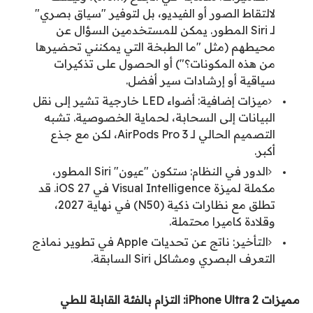
لالتقاط الصور أو الفيديو، بل لتوفير "سياق بصري"
لـ Siri المطور. يمكن للمستخدمين السؤال عن
محيطهم (مثل "ما الطبخة التي يمكنني تحضيرها
من هذه المكونات؟") أو الحصول على تذكيرات
سياقية أو إرشادات سير أفضل.
ميزات إضافية: أضواء LED خارجية تشير إلى نقل
البيانات إلى السحابة، لحماية الخصوصية. تشبه
التصميم الحالي لـ AirPods Pro 3، لكن مع جذع
أكبر.
الدور في النظام: ستكون "عيون" Siri المطور،
مكملة لميزة Visual Intelligence في iOS 27. قد
تطلق مع نظارات ذكية (N50) في نهاية 2027،
وقلادة كاميرا محتملة.
التأخير: ناتج عن تحديات Apple في تطوير نماذج
التعرف البصري ومشاكل Siri السابقة.
مميزات iPhone Ultra 2: التزام بالفئة القابلة للطي