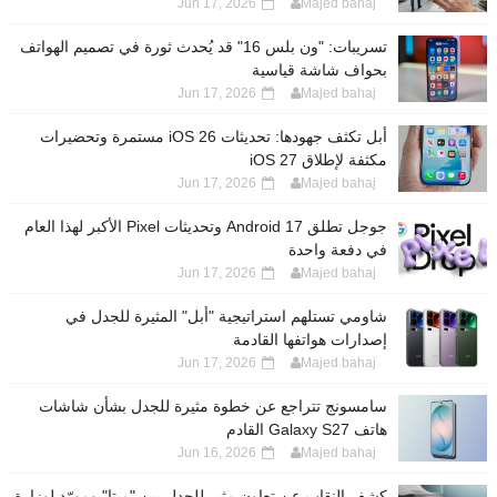
Jun 17, 2026
Majed bahaj
تسريبات: "ون بلس 16" قد يُحدث ثورة في تصميم الهواتف
بحواف شاشة قياسية
Jun 17, 2026
Majed bahaj
أبل تكثف جهودها: تحديثات iOS 26 مستمرة وتحضيرات
مكثفة لإطلاق iOS 27
Jun 17, 2026
Majed bahaj
جوجل تطلق Android 17 وتحديثات Pixel الأكبر لهذا العام
في دفعة واحدة
Jun 17, 2026
Majed bahaj
شاومي تستلهم استراتيجية "أبل" المثيرة للجدل في
إصدارات هواتفها القادمة
Jun 17, 2026
Majed bahaj
سامسونج تتراجع عن خطوة مثيرة للجدل بشأن شاشات
هاتف Galaxy S27 القادم
Jun 16, 2026
Majed bahaj
كشف النقاب عن تعاون مثير للجدل بين "ميتا" ومورّد لوزارة