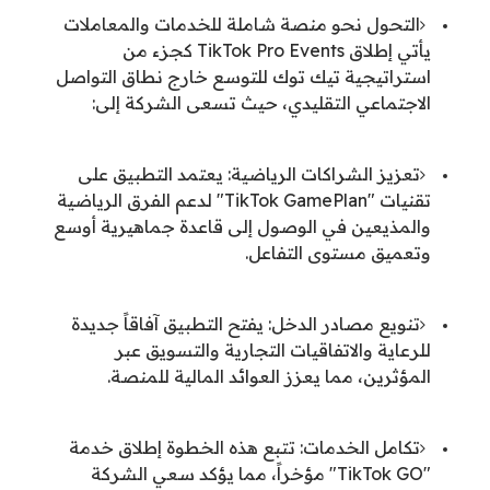
التحول نحو منصة شاملة للخدمات والمعاملات
يأتي إطلاق TikTok Pro Events كجزء من
استراتيجية تيك توك للتوسع خارج نطاق التواصل
الاجتماعي التقليدي، حيث تسعى الشركة إلى:
تعزيز الشراكات الرياضية: يعتمد التطبيق على
تقنيات "TikTok GamePlan" لدعم الفرق الرياضية
والمذيعين في الوصول إلى قاعدة جماهيرية أوسع
وتعميق مستوى التفاعل.
تنويع مصادر الدخل: يفتح التطبيق آفاقاً جديدة
للرعاية والاتفاقيات التجارية والتسويق عبر
المؤثرين، مما يعزز العوائد المالية للمنصة.
تكامل الخدمات: تتبع هذه الخطوة إطلاق خدمة
"TikTok GO" مؤخراً، مما يؤكد سعي الشركة