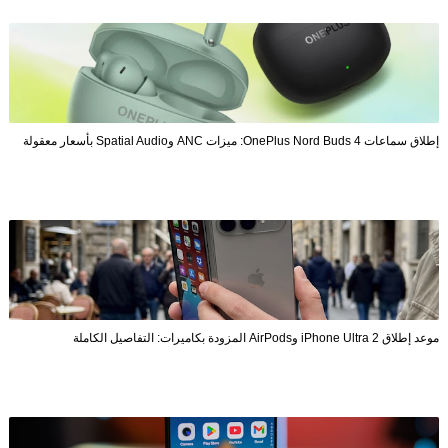
إطلاق سماعات OnePlus Nord Buds 4: ميزات ANC وSpatial Audio بأسعار معقولة
موعد إطلاق iPhone Ultra 2 وAirPods المزودة بكاميرات: التفاصيل الكاملة