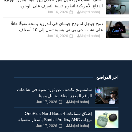
الدفاع الأمريكية لتطوير تقنية التعرف على الوجوه
Jun 16, 2026
Majed bahaj
دمج جوجل لنموذج جيمناي في أندرويد يمنحه تفوقًا هائلًا
على تشات جي بي تي بنسبة تصل إلى 10 أضعاف
Jun 16, 2026
Majed bahaj
اخر المواضيع
سامسونج تكشف عن ثورة تقنية في شاشات
الواقع المعزز لمنافسة أبل وميتا
Jun 17, 2026
Majed bahaj
إطلاق سماعات OnePlus Nord Buds 4:
ميزات ANC وSpatial Audio بأسعار معقولة
Jun 17, 2026
Majed bahaj