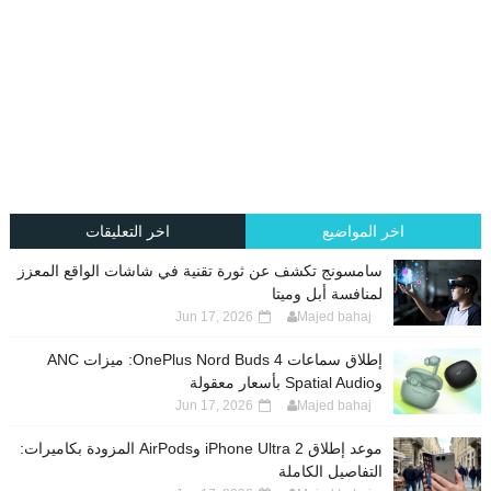
اخر المواضيع
اخر التعليقات
سامسونج تكشف عن ثورة تقنية في شاشات الواقع المعزز
لمنافسة أبل وميتا
Jun 17, 2026
Majed bahaj
إطلاق سماعات OnePlus Nord Buds 4: ميزات ANC
وSpatial Audio بأسعار معقولة
Jun 17, 2026
Majed bahaj
موعد إطلاق iPhone Ultra 2 وAirPods المزودة بكاميرات:
التفاصيل الكاملة