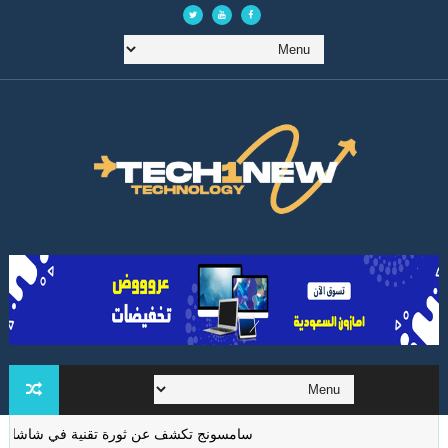
سامسونج تكشف عن ثورة تقنية في شاشات الواقع ال