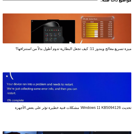
مواضيع ذات صلة:
ميزة تسريع معالج ويندوز 11: كيف تجعل البطارية تدوم أطول بدلاً من استنزافها؟
تحديث Windows 11 KB5094126: مشكلات فنية خطيرة تؤثر على بعض الأجهزة