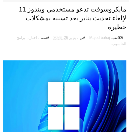
مايكروسوفت تدعو مستخدمي ويندوز 11
لإلغاء تحديث يناير بعد تسببه بمشكلات
خطيرة
الكاتب:
Majed bahaj
في :
يناير 26, 2026
قسم :
اخبار،
,
برامج
الحاسوب،