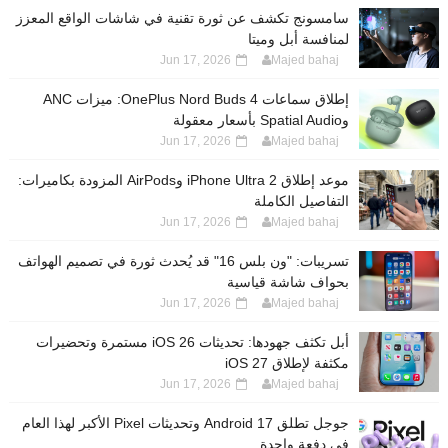
سامسونج تكشف عن ثورة تقنية في شاشات الواقع المعزز
لمنافسة أبل وميتا
Jun 17, 2026
Majed bahaj
إطلاق سماعات OnePlus Nord Buds 4: ميزات ANC
وSpatial Audio بأسعار معقولة
Jun 17, 2026
Majed bahaj
موعد إطلاق iPhone Ultra 2 وAirPods المزودة بكاميرات:
التفاصيل الكاملة
Jun 17, 2026
Majed bahaj
تسريبات: "ون بلس 16" قد يُحدث ثورة في تصميم الهواتف
بحواف شاشة قياسية
Jun 17, 2026
Majed bahaj
أبل تكثف جهودها: تحديثات iOS 26 مستمرة وتحضيرات
مكثفة لإطلاق iOS 27
Jun 17, 2026
Majed bahaj
جوجل تطلق Android 17 وتحديثات Pixel الأكبر لهذا العام
في دفعة واحدة