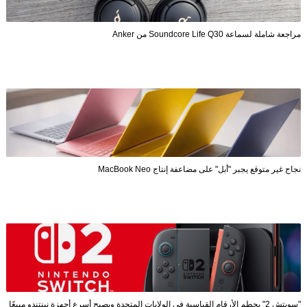
مراجعة شاملة لسماعة Soundcore Life Q30 من Anker
نجاح غير متوقع يجبر "أبل" على مضاعفة إنتاج MacBook Neo
"سويتش 2" يحطم الأرقام القياسية في الولايات المتحدة ويصبح أسرع أجهزة نينتندو مبيعًا