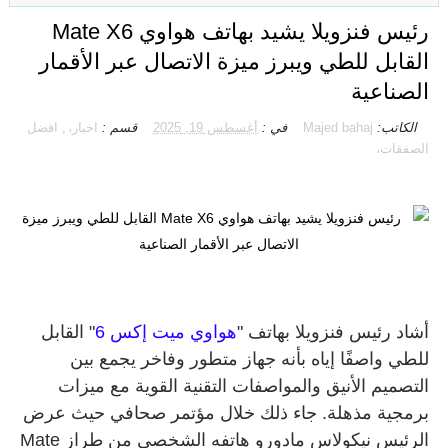
رئيس فنزويلا يشيد بهاتف هواوي Mate X6
القابل للطي ويبرز ميزة الاتصال عبر الأقمار
الصناعية
الكاتب:
Majed bahaj
في :
أغسطس 19, 2025
قسم :
اخبار،
,
افضل
الصفقات،
أشاد رئيس فنزويلا بهاتف "
هواوي ميت إكس 6
" القابل
للطي واصفًا إياه بأنه جهاز متطور وفاخر يجمع بين
التصميم الأنيق والمواصفات التقنية القوية مع ميزات
برمجية مذهلة. جاء ذلك خلال مؤتمر صحافي حيث عرض
الرئيس نيكولاس مادورو هاتفه الشخصي من طراز Mate