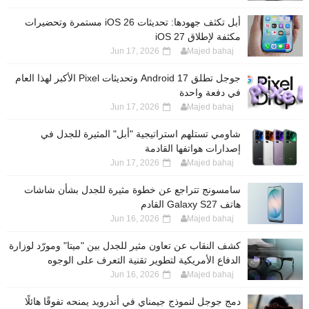
أبل تكثف جهودها: تحديثات iOS 26 مستمرة وتحضيرات
مكثفة لإطلاق iOS 27
Jun 17, 2026
Majed bahaj
جوجل تطلق Android 17 وتحديثات Pixel الأكبر لهذا العام
في دفعة واحدة
Jun 17, 2026
Majed bahaj
شاومي تستلهم استراتيجية "أبل" المثيرة للجدل في
إصدارات هواتفها القادمة
Jun 17, 2026
Majed bahaj
سامسونج تتراجع عن خطوة مثيرة للجدل بشأن شاشات
هاتف Galaxy S27 القادم
Jun 16, 2026
Majed bahaj
كشف النقاب عن تعاون مثير للجدل بين "ميتا" ومورّد لوزارة
الدفاع الأمريكية لتطوير تقنية التعرف على الوجوه
Jun 16, 2026
Majed bahaj
دمج جوجل لنموذج جيمناي في أندرويد يمنحه تفوقًا هائلًا