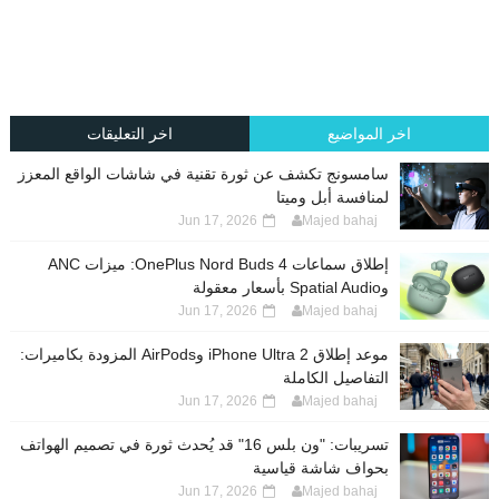
اخر المواضيع
اخر التعليقات
سامسونج تكشف عن ثورة تقنية في شاشات الواقع المعزز
لمنافسة أبل وميتا
Jun 17, 2026
Majed bahaj
إطلاق سماعات OnePlus Nord Buds 4: ميزات ANC
وSpatial Audio بأسعار معقولة
Jun 17, 2026
Majed bahaj
موعد إطلاق iPhone Ultra 2 وAirPods المزودة بكاميرات:
التفاصيل الكاملة
Jun 17, 2026
Majed bahaj
تسريبات: "ون بلس 16" قد يُحدث ثورة في تصميم الهواتف
بحواف شاشة قياسية
Jun 17, 2026
Majed bahaj