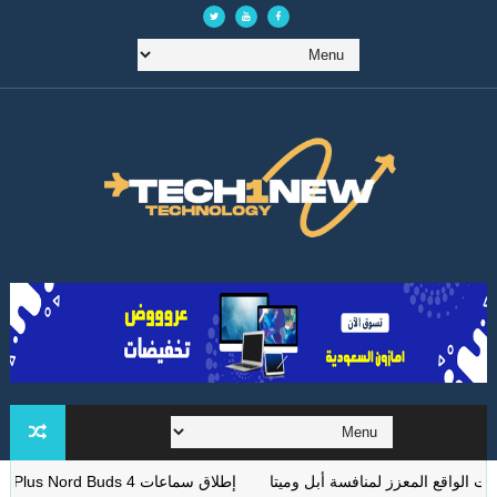
قع المعزز لمنافسة أبل وميتا
إطلاق سماعات OnePlus Nord Buds 4: ميزات ANC وSpatial Audio بأسعار معقولة