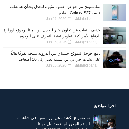
سامسونج تتراجع عن خطوة مثيرة للجدل بشأن شاشات
هاتف Galaxy S27 القادم
Jun 16, 2026
Majed bahaj
كشف النقاب عن تعاون مثير للجدل بين "ميتا" ومورّد لوزارة
الدفاع الأمريكية لتطوير تقنية التعرف على الوجوه
Jun 16, 2026
Majed bahaj
دمج جوجل لنموذج جيمناي في أندرويد يمنحه تفوقًا هائلًا
على تشات جي بي تي بنسبة تصل إلى 10 أضعاف
Jun 16, 2026
Majed bahaj
اخر المواضيع
سامسونج تكشف عن ثورة تقنية في شاشات
الواقع المعزز لمنافسة أبل وميتا