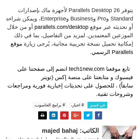
يتوفر Parallels Desktop 26 لأجهزة ماك بإصدارات
Standard وPro وBusiness وEnterprise، ويمكن شراءه
أو تحديثه عبر موقع
parallels.com/desktop
أو من خلال
الموزعين المعتمدين. لمزيد من التفاصيل، بما في ذلك
إمكانية تحميل نسخة تجريبية مجانية، يُرجى زيارة
موقع
Parallels الرسمي
.
تابع موقعنا
tech1new.com
انضم إلى
صفحتنا على
فيسبوك
و
متابعتنا على م
نصة إكس (تويتر
سابقاً)
،
للحصول على تحديثات إخبارية فورية ومراجعات
وشروحات تقنية.
في قسم
# اخبار،
# برامج الحاسوب،
الكاتب: majed bahaj