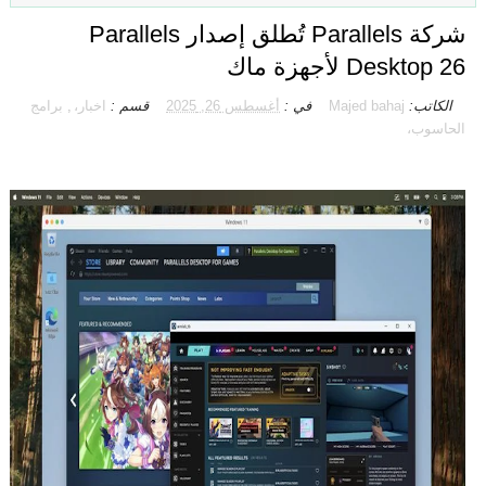
شركة Parallels تُطلق إصدار Parallels
Desktop 26 لأجهزة ماك
الكاتب:
Majed bahaj
في :
أغسطس 26, 2025
قسم :
اخبار،
,
برامج
الحاسوب،