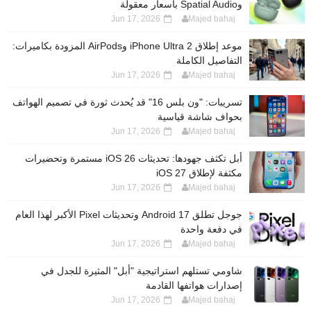
وSpatial Audio بأسعار معقولة
Jun 17, 2026
Majed bahaj
موعد إطلاق iPhone Ultra 2 وAirPods المزودة بكاميرات:
التفاصيل الكاملة
Jun 17, 2026
Majed bahaj
تسريبات: "ون بلس 16" قد يُحدث ثورة في تصميم الهواتف
بحواف شاشة قياسية
Jun 17, 2026
Majed bahaj
أبل تكثف جهودها: تحديثات iOS 26 مستمرة وتحضيرات
مكثفة لإطلاق iOS 27
Jun 17, 2026
Majed bahaj
جوجل تطلق Android 17 وتحديثات Pixel الأكبر لهذا العام
في دفعة واحدة
Jun 17, 2026
Majed bahaj
شاومي تستلهم استراتيجية "أبل" المثيرة للجدل في
إصدارات هواتفها القادمة
Jun 17, 2026
Majed bahaj