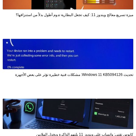
ميزة تسريع معالج ويندوز 11: كيف تجعل البطارية تدوم أطول بدلاً من استنزافها؟
تحديث Windows 11 KB5094126: مشكلات فنية خطيرة تؤثر على بعض الأجهزة
كابوس تقني: واتساب على ويندوز 11 يلتهم الذاكرة ويخذل الملايين