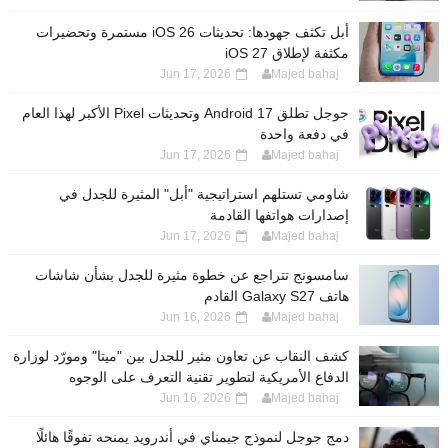
أبل تكثف جهودها: تحديثات iOS 26 مستمرة وتحضيرات
مكثفة لإطلاق iOS 27
Jun 17, 2026
Majed bahaj
جوجل تطلق Android 17 وتحديثات Pixel الأكبر لهذا العام
في دفعة واحدة
Jun 17, 2026
Majed bahaj
شاومي تستلهم استراتيجية "أبل" المثيرة للجدل في
إصدارات هواتفها القادمة
Jun 17, 2026
Majed bahaj
سامسونج تتراجع عن خطوة مثيرة للجدل بشأن شاشات
هاتف Galaxy S27 القادم
Jun 16, 2026
Majed bahaj
كشف النقاب عن تعاون مثير للجدل بين "ميتا" ومورّد لوزارة
الدفاع الأمريكية لتطوير تقنية التعرف على الوجوه
Jun 16, 2026
Majed bahaj
دمج جوجل لنموذج جيمناي في أندرويد يمنحه تفوقًا هائلًا