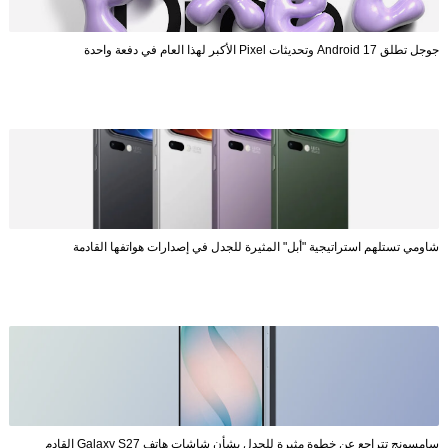
جوجل تطلق Android 17 وتحديثات Pixel الأكبر لهذا العام في دفعة واحدة
شاومي تستلهم استراتيجية "أبل" المثيرة للجدل في إصدارات هواتفها القادمة
سامسونج تتراجع عن خطوة مثيرة للجدل بشأن شاشات هاتف Galaxy S27 القادم