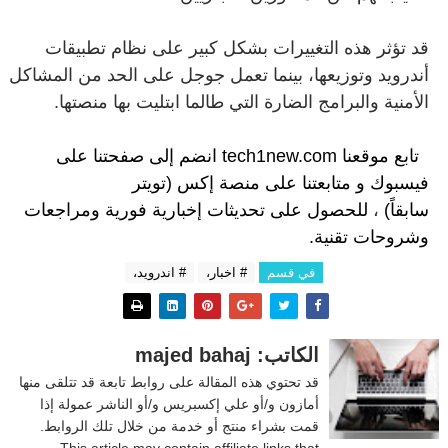
قد تؤثر هذه التغييرات بشكل كبير على نظام تطبيقات
أندرويد وتوزيعها، بينما تعمل جوجل على الحد من المشاكل
الأمنية والبرامج الضارة التي طالما ابتليت بها منصتها.
تابع موقعنا
tech1new.com
انضم إلى
صفحتنا على
فيسبوك
و
متابعتنا على م
نصة إكس (تويتر
سابقاً)
،
للحصول على تحديثات إخبارية فورية ومراجعات
وشروحات تقنية.
في قسم
# اخبار،
# اندرويد،
الكاتب: majed bahaj
قد تحتوي هذه المقالة على روابط تابعة قد تتلقى منها
أمازون و/أو علي إكسبريس و/أو الناشر عمولة إذا
قمت بشراء منتج أو خدمة من خلال تلك الروابط.