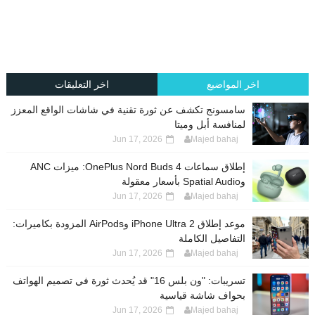
اخر المواضيع
اخر التعليقات
سامسونج تكشف عن ثورة تقنية في شاشات الواقع المعزز
لمنافسة أبل وميتا
Jun 17, 2026
Majed bahaj
إطلاق سماعات OnePlus Nord Buds 4: ميزات ANC
وSpatial Audio بأسعار معقولة
Jun 17, 2026
Majed bahaj
موعد إطلاق iPhone Ultra 2 وAirPods المزودة بكاميرات:
التفاصيل الكاملة
Jun 17, 2026
Majed bahaj
تسريبات: "ون بلس 16" قد يُحدث ثورة في تصميم الهواتف
بحواف شاشة قياسية
Jun 17, 2026
Majed bahaj