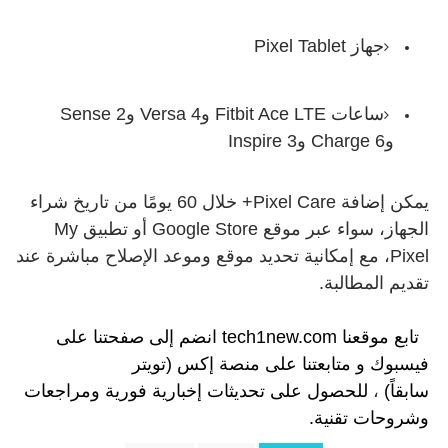
جهاز Pixel Tablet
ساعات Fitbit Ace LTE وVersa 4 وSense 2
وCharge 6 وInspire 3
يمكن إضافة Pixel Care+ خلال 60 يومًا من تاريخ شراء
الجهاز، سواء عبر موقع Google Store أو تطبيق My
Pixel، مع إمكانية تحديد موقع وموعد الإصلاح مباشرة عند
تقديم المطالبة.
تابع موقعنا
tech1new.com
انضم إلى
صفحتنا على
فيسبوك
و
متابعتنا على م
نصة إكس (تويتر
سابقاً)
،
للحصول على تحديثات إخبارية فورية ومراجعات
وشروحات تقنية.