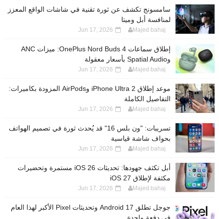
سامسونج تكشف عن ثورة تقنية في شاشات الواقع المعزز
لمنافسة أبل وميتا
Jun 17, 2026
Majed bahaj
إطلاق سماعات OnePlus Nord Buds 4: ميزات ANC
وSpatial Audio بأسعار معقولة
Jun 17, 2026
Majed bahaj
موعد إطلاق iPhone Ultra 2 وAirPods المزودة بكاميرات:
التفاصيل الكاملة
Jun 17, 2026
Majed bahaj
تسريبات: "ون بلس 16" قد يُحدث ثورة في تصميم الهواتف
بحواف شاشة قياسية
Jun 17, 2026
Majed bahaj
أبل تكثف جهودها: تحديثات iOS 26 مستمرة وتحضيرات
مكثفة لإطلاق iOS 27
Jun 17, 2026
Majed bahaj
جوجل تطلق Android 17 وتحديثات Pixel الأكبر لهذا العام
في دفعة واحدة