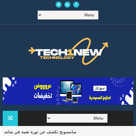
سامسونج تكشف عن ثورة تقنية في شاشات الواقع ا