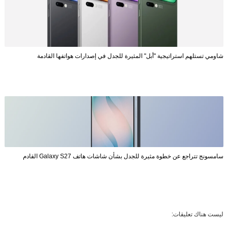
شاومي تستلهم استراتيجية "أبل" المثيرة للجدل في إصدارات هواتفها القادمة
سامسونج تتراجع عن خطوة مثيرة للجدل بشأن شاشات هاتف Galaxy S27 القادم
ليست هناك تعليقات: