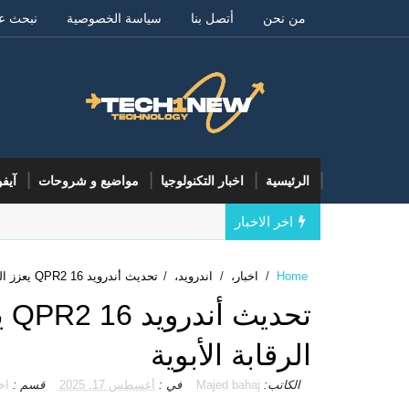
من نحن
أتصل بنا
سياسة الخصوصية
نبحث ع
الرئيسية
اخبار التكنولوجيا
مواضيع و شروحات
آيف
اخر الاخبار
Home
/
اخبار،
/
اندرويد،
/
تحديث أندرويد 16 QPR2 يعزز الذكاء الاصطناعي ويطور الرقابة الأبوية
تح
الرقابة الأبوية
الكاتب:
Majed bahaj
في :
أغسطس 17, 2025
قسم :
اخ