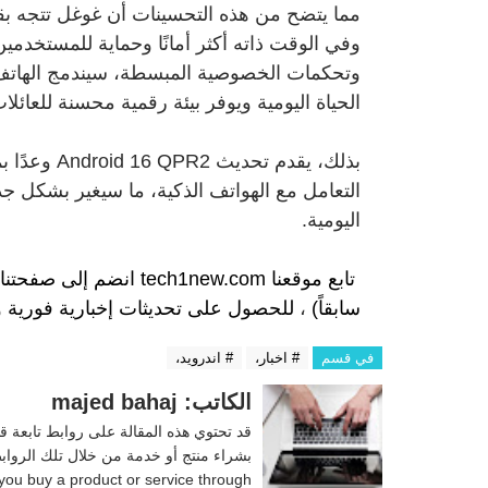
مما يتضح من هذه التحسينات أن غوغل تتجه بقوة
وفي الوقت ذاته أكثر أمانًا وحماية للمستخدمين
وتحكمات الخصوصية المبسطة، سيندمج الهات
الحياة اليومية ويوفر بيئة رقمية محسنة للعائلا
بذلك، يقدم 
التعامل مع الهواتف الذكية، ما سيغير بشكل جذ
اليومية.
تابع موقعنا
tech1new.com
انضم إلى
صفحتنا
سابقاً)
،
للحصول على تحديثات إخبارية فورية 
في قسم
# اخبار،
# اندرويد،
الكاتب: majed bahaj
قد تحتوي هذه المقالة على روابط تابعة ق
you buy a product or service through