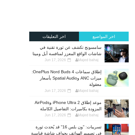
اخر المواضيع
اخر التعليقات
سامسونج تكشف عن ثورة تقنية في
شاشات الواقع المعزز لمنافسة أبل وميتا
Jun 17, 2026
Majed bahaj
إطلاق سماعات OnePlus Nord Buds 4:
ميزات ANC وSpatial Audio بأسعار
معقولة
Jun 17, 2026
Majed bahaj
موعد إطلاق iPhone Ultra 2 وAirPods
المزودة بكاميرات: التفاصيل الكاملة
Jun 17, 2026
Majed bahaj
تسريبات: "ون بلس 16" قد يُحدث ثورة
في تصميم الهواتف بحواف شاشة قياسية