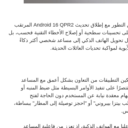
تستعد هواتف أندرويد لخوض مرحلة جديدة من التطور مع إطلاق تحديث Android 16 QPR2 المرتقب
ر على تحسينات سطحية أو إصلاح الأخطاء التقنية فحسب، بل
ل تحويل الهاتف الذكي إلى مساعد شخصي أكثر ذكاءً
بوية لمواكبة تحديات العائلات الحديثة.
ميز تحديث Android 16 QPR2 هو تمكين التطبيقات من التعاون بشكل أعمق مع المساعد
صرًا على تنفيذ الأوامر البسيطة مثل ضبط المنبه أو
هام معقدة نيابة عن المستخدم دون الحاجة لفتح
بيتزا بيبروني" أو "احجز توصيلة إلى المطار" ببساطة،
س.
نا مع الهواتف الذكية، إذ تعزز من فاعلية المساعد