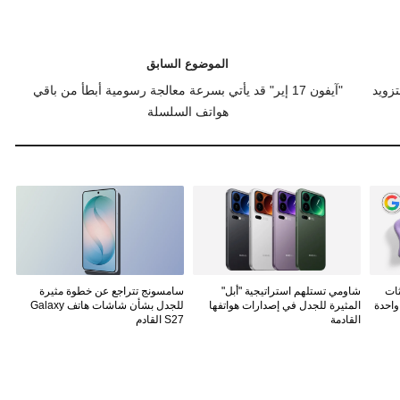
الموضوع السابق
زويد
"آيفون 17 إير" قد يأتي بسرعة معالجة رسومية أبطأ من باقي
هواتف السلسلة
A وتحديثات
شاومي تستلهم استراتيجية "أبل"
سامسونج تتراجع عن خطوة مثيرة
المثيرة للجدل في إصدارات هواتفها
للجدل بشأن شاشات هاتف Galaxy
القادمة
S27 القادم