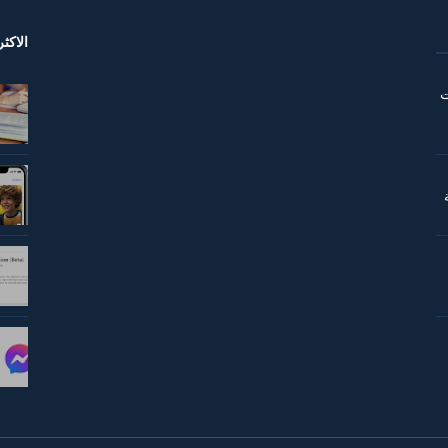
الاكث
ت