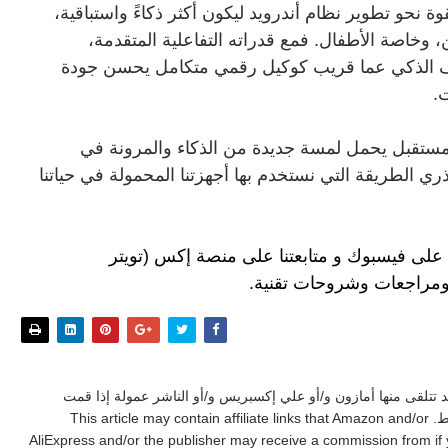
 نحو تطوير نظام أندرويد ليكون أكثر ذكاءً واستباقية،
، وخاصة الأطفال. فمع قدراته التفاعلية المتقدمة،
ف الذكي عما قريب كوكيل رقمي متكامل يحسن جودة
ت.
تحديث Android 16 QPR2 وعدًا بمستقبل يحمل لمسة جديدة من الذكاء والمرونة في
ري الطريقة التي نستخدم بها أجهزتنا المحمولة في حياتنا
 على فيسبوك
و
متابعتنا على م
نصة إكس (تويتر
ومراجعات وشروحات تقنية.
د تتلقى منها أمازون و/أو علي إكسبريس و/أو الناشر عمولة إذا قمت
بشراء منتج أو خدمة من خلال تلك الروابط. This article may contain affiliate links that Amazon and/or
AliExpress and/or the publisher may receive a commission from if 