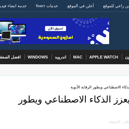
ن راعي للموقع
أعلن في الموقع
خدمات fiverr
خدمة انشاء فيدي
ون
APPLE WATCH
MAC
اندرويد
WINDOWS
افضل الصفق
ديث أندرويد 16 QPR2 يعزز الذكاء الاصطناعي ويطور
بار،
,
اندرويد،