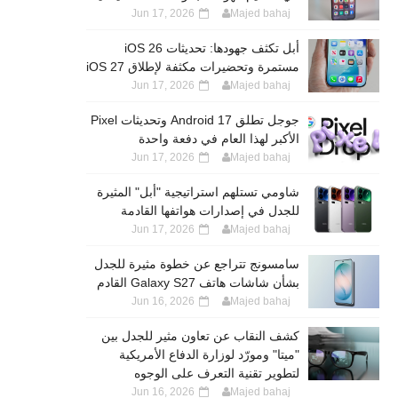
Jun 17, 2026
Majed bahaj
أبل تكثف جهودها: تحديثات iOS 26
مستمرة وتحضيرات مكثفة لإطلاق iOS 27
Jun 17, 2026
Majed bahaj
جوجل تطلق Android 17 وتحديثات Pixel
الأكبر لهذا العام في دفعة واحدة
Jun 17, 2026
Majed bahaj
شاومي تستلهم استراتيجية "أبل" المثيرة
للجدل في إصدارات هواتفها القادمة
Jun 17, 2026
Majed bahaj
سامسونج تتراجع عن خطوة مثيرة للجدل
بشأن شاشات هاتف Galaxy S27 القادم
Jun 16, 2026
Majed bahaj
كشف النقاب عن تعاون مثير للجدل بين
"ميتا" ومورّد لوزارة الدفاع الأمريكية
لتطوير تقنية التعرف على الوجوه
Jun 16, 2026
Majed bahaj