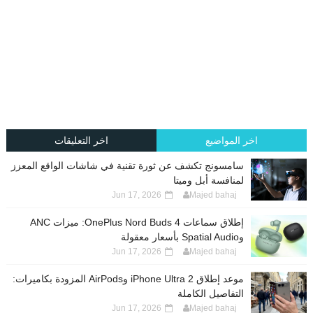
اخر المواضيع
اخر التعليقات
سامسونج تكشف عن ثورة تقنية في شاشات الواقع المعزز
لمنافسة أبل وميتا
Jun 17, 2026
Majed bahaj
إطلاق سماعات OnePlus Nord Buds 4: ميزات ANC
وSpatial Audio بأسعار معقولة
Jun 17, 2026
Majed bahaj
موعد إطلاق iPhone Ultra 2 وAirPods المزودة بكاميرات:
التفاصيل الكاملة
Jun 17, 2026
Majed bahaj