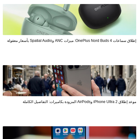
إطلاق سماعات OnePlus Nord Buds 4: ميزات ANC وSpatial Audio بأسعار معقولة
موعد إطلاق iPhone Ultra 2 وAirPods المزودة بكاميرات: التفاصيل الكاملة