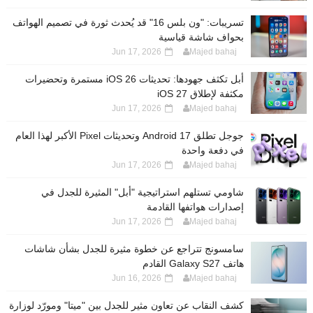
تسريبات: "ون بلس 16" قد يُحدث ثورة في تصميم الهواتف
بحواف شاشة قياسية
Jun 17, 2026
Majed bahaj
أبل تكثف جهودها: تحديثات iOS 26 مستمرة وتحضيرات
مكثفة لإطلاق iOS 27
Jun 17, 2026
Majed bahaj
جوجل تطلق Android 17 وتحديثات Pixel الأكبر لهذا العام
في دفعة واحدة
Jun 17, 2026
Majed bahaj
شاومي تستلهم استراتيجية "أبل" المثيرة للجدل في
إصدارات هواتفها القادمة
Jun 17, 2026
Majed bahaj
سامسونج تتراجع عن خطوة مثيرة للجدل بشأن شاشات
هاتف Galaxy S27 القادم
Jun 16, 2026
Majed bahaj
كشف النقاب عن تعاون مثير للجدل بين "ميتا" ومورّد لوزارة