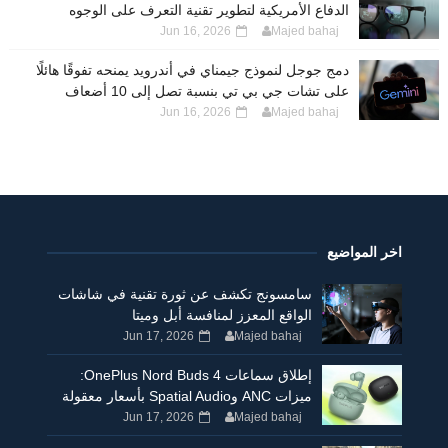
الدفاع الأمريكية لتطوير تقنية التعرف على الوجوه
Jun 16, 2026
Majed bahaj
دمج جوجل لنموذج جيمناي في أندرويد يمنحه تفوقًا هائلًا
على تشات جي بي تي بنسبة تصل إلى 10 أضعاف
Jun 16, 2026
Majed bahaj
اخر المواضيع
سامسونج تكشف عن ثورة تقنية في شاشات
الواقع المعزز لمنافسة أبل وميتا
Jun 17, 2026
Majed bahaj
إطلاق سماعات OnePlus Nord Buds 4:
ميزات ANC وSpatial Audio بأسعار معقولة
Jun 17, 2026
Majed bahaj