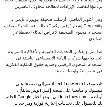
مثل Forbes وWired بسرقة محتواها، لكنها أطلقت لاحقًا
برنامجًا لتقاسم الإيرادات لمعالجة مخاوف الناشرين.
وفي أكتوبر الماضي، أرسلت صحيفة نيويورك تايمز إلى
Perplexity إشعار "وقف وكف" تطالب فيه الشركة بوقف
استخدام محتوى الصحيفة لأغراض الذكاء الاصطناعي
التوليدي.
هذا النزاع يعكس التحديات القانونية والأخلاقية المتزايدة
التي تواجهها شركات الذكاء الاصطناعي الناشئة في
استخدام المحتوى الرقمي وحماية حقوق الملكية الفكرية
في عصر التكنولوجيا الحديثة.
تابع موقعنا
tech1new.com
انضم إلى
صفحتنا على
فيسبوك
و
متابعتنا على م
نصة إكس (تويتر سابقاً)
،
أو
أضف tech1new.com إلى موجز أخبار Google الخاص
بك
للحصول على تحديثات إخبارية فورية ومراجعات