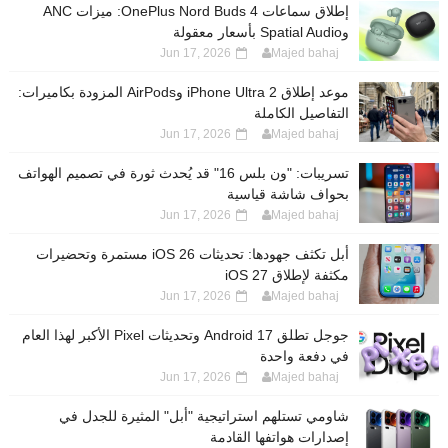
إطلاق سماعات OnePlus Nord Buds 4: ميزات ANC
وSpatial Audio بأسعار معقولة
Jun 17, 2026
Majed bahaj
موعد إطلاق iPhone Ultra 2 وAirPods المزودة بكاميرات:
التفاصيل الكاملة
Jun 17, 2026
Majed bahaj
تسريبات: "ون بلس 16" قد يُحدث ثورة في تصميم الهواتف
بحواف شاشة قياسية
Jun 17, 2026
Majed bahaj
أبل تكثف جهودها: تحديثات iOS 26 مستمرة وتحضيرات
مكثفة لإطلاق iOS 27
Jun 17, 2026
Majed bahaj
جوجل تطلق Android 17 وتحديثات Pixel الأكبر لهذا العام
في دفعة واحدة
Jun 17, 2026
Majed bahaj
شاومي تستلهم استراتيجية "أبل" المثيرة للجدل في
إصدارات هواتفها القادمة