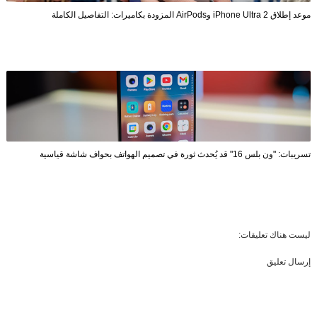
موعد إطلاق iPhone Ultra 2 وAirPods المزودة بكاميرات: التفاصيل الكاملة
تسريبات: "ون بلس 16" قد يُحدث ثورة في تصميم الهواتف بحواف شاشة قياسية
ليست هناك تعليقات:
إرسال تعليق