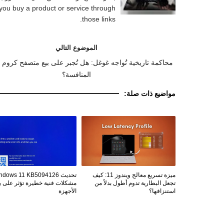
you buy a product or service through
those links.
الموضوع التالي
محاكمة تاريخية تُواجه غوغل: هل تُجبر على بيع متصفح كروم 
المنافسة؟
مواضيع ذات صلة:
ميزة تسريع معالج ويندوز 11: كيف
تجعل البطارية تدوم أطول بدلاً من
مشكلات فنية خطيرة تؤثر على 
استنزافها؟
الأجهزة