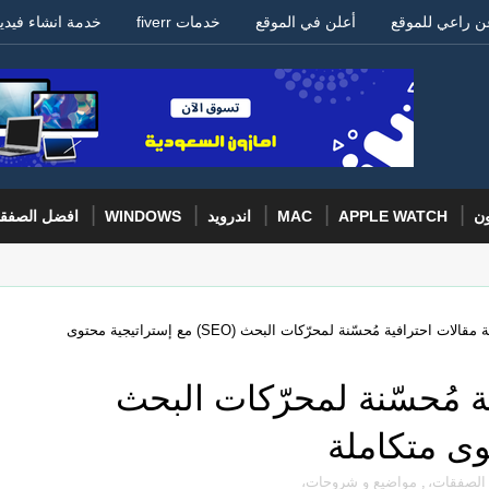
ن راعي للموقع
أعلن في الموقع
خدمات fiverr
خدمة انشاء فيدي
ون
APPLE WATCH
MAC
اندرويد
WINDOWS
افضل الصفق
خدمة كتابة مقالات احترافية مُحسّنة لمحرّكات البحث (SEO) مع إستراتيجية محتوى
ة مُحسّنة لمحرّكات البحث
الصفقات،
,
مواضيع و شروحات،