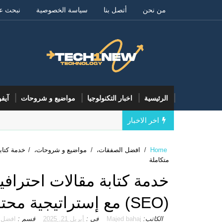
من نحن
أتصل بنا
سياسة الخصوصية
نبحث ع
الرئيسية
اخبار التكنولوجيا
مواضيع و شروحات
آيف
اخر الاخبار
Home
/
افضل الصفقات،
/
مواضيع و شروحات،
/
متكاملة
خدمة كتابة مقالات احترافي
(SEO) مع إستراتيجية محتوى متكاملة
الكاتب:
Majed bahaj
في :
أبريل 21, 2025
قسم :
افضل 