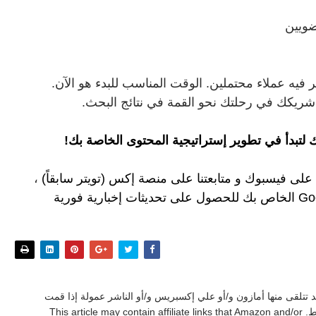
يه عملاء محتملين. الوقت المناسب للبدء هو الآن.
ريكك في رحلتك نحو القمة في نتائج البحث.
لتبدأ في تطوير إستراتيجية المحتوى الخاصة بك!
 على فيسبوك
و
متابعتنا على م
نصة إكس (تويتر سابقاً)
،
للحصول على تحديثات إخبارية فورية
د تتلقى منها أمازون و/أو علي إكسبريس و/أو الناشر عمولة إذا قمت
بشراء منتج أو خدمة من خلال تلك الروابط. This article may contain affiliate links that Amazon and/or