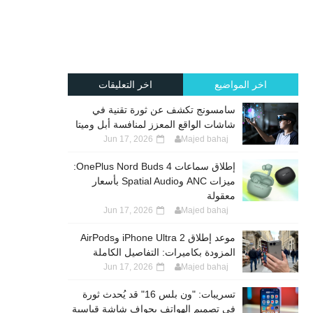
اخر المواضيع
اخر التعليقات
سامسونج تكشف عن ثورة تقنية في
شاشات الواقع المعزز لمنافسة أبل وميتا
Jun 17, 2026
Majed bahaj
إطلاق سماعات OnePlus Nord Buds 4:
ميزات ANC وSpatial Audio بأسعار
معقولة
Jun 17, 2026
Majed bahaj
موعد إطلاق iPhone Ultra 2 وAirPods
المزودة بكاميرات: التفاصيل الكاملة
Jun 17, 2026
Majed bahaj
تسريبات: "ون بلس 16" قد يُحدث ثورة
في تصميم الهواتف بحواف شاشة قياسية