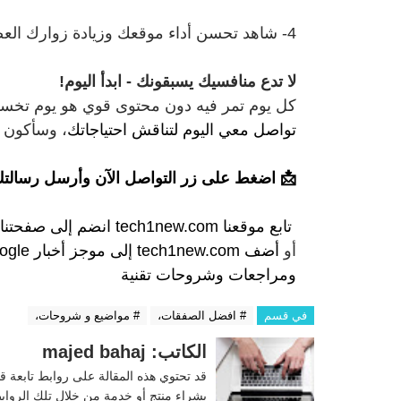
4- شاهد تحسن أداء موقعك وزيادة زوارك العضويين
لا تدع منافسيك يسبقونك - ابدأ اليوم!
كل يوم تمر فيه دون محتوى قوي هو يوم تخسر ف
تواصل معي اليوم لتناقش احتياجاتك
، وسأكون ش
📩 اضغط على زر التواصل الآن وأرسل رسالتك 
تابع موقعنا
tech1new.com
انضم إلى
صفحتنا
أو
أضف tech1new.com إلى موجز أخبار Google الخاص بك
ومراجعات وشروحات تقنية
في قسم
# افضل الصفقات،
# مواضيع و شروحات،
الكاتب: majed bahaj
قد تحتوي هذه المقالة على روابط تابعة ق