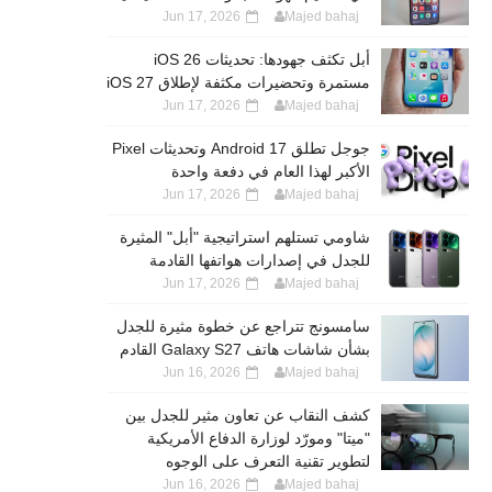
Jun 17, 2026
Majed bahaj
أبل تكثف جهودها: تحديثات iOS 26
مستمرة وتحضيرات مكثفة لإطلاق iOS 27
Jun 17, 2026
Majed bahaj
جوجل تطلق Android 17 وتحديثات Pixel
الأكبر لهذا العام في دفعة واحدة
Jun 17, 2026
Majed bahaj
شاومي تستلهم استراتيجية "أبل" المثيرة
للجدل في إصدارات هواتفها القادمة
Jun 17, 2026
Majed bahaj
سامسونج تتراجع عن خطوة مثيرة للجدل
بشأن شاشات هاتف Galaxy S27 القادم
Jun 16, 2026
Majed bahaj
كشف النقاب عن تعاون مثير للجدل بين
"ميتا" ومورّد لوزارة الدفاع الأمريكية
لتطوير تقنية التعرف على الوجوه
Jun 16, 2026
Majed bahaj