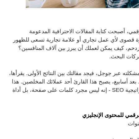
مي، أصبحت كتابة المقالات الاحترافية المدعومة
، بل ضرورة قصوى لأي عمل تجاري أو علامة تجارية تسعى للظهور
دحم، كيف يمكن لعملك أن يبرز بين آلاف المنافسين؟
ركات البحث.
كلته عبر جوجل، فيجد مقالتك بين النتائج الأولى. يقرأها،
. بعد أسابيع، يصبح هذا القارئ أحد عملائك المخلصين. هذا
بالضبط ما يفعله المحتوى الجيد المدعوم بإستراتيجية SEO - إنه ليس مجرد كلمات على صفحة، بل أداة
لرقمي للمحتوى الإنجليزي