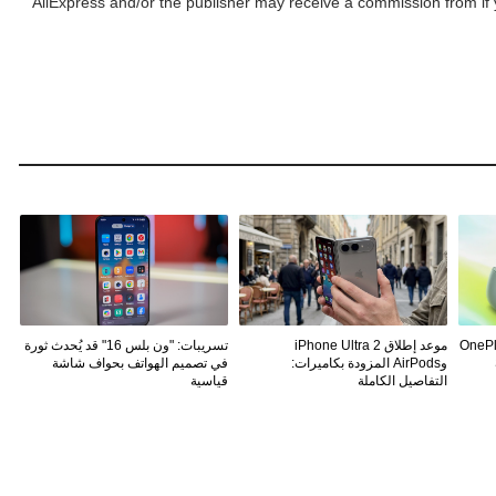
AliExpress and/or the publisher may receive a commission from if 
OnePlus N
موعد إطلاق iPhone Ultra 2
تسريبات: "ون بلس 16" قد يُحدث ثورة
وAirPods المزودة بكاميرات:
في تصميم الهواتف بحواف شاشة
التفاصيل الكاملة
قياسية