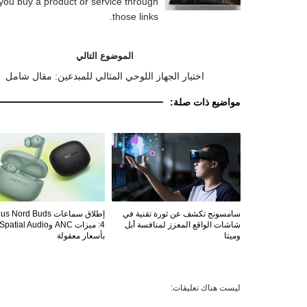
you buy a product or service through
those links.
الموضوع التالي
اختيار الجهاز اللوحي المثالي للمبدعين: مقال شامل
مواضيع ذات صلة:
سامسونج تكشف عن ثورة تقنية في
إطلاق سماعات ord Buds
شاشات الواقع المعزز لمنافسة أبل
4: ميزات ANC وSpatial Audio
وميتا
بأسعار معقولة
ليست هناك تعليقات: