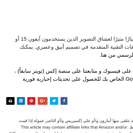
خيارًا مثيرًا لعشاق التصوير الذين يستخدمون آيفون 15 أو
.
 على فيسبوك
و
متابعتنا على م
نصة إكس (تويتر سابقاً)
،
للحصول على تحديثات إخبارية فورية
د تتلقى منها أمازون و/أو علي إكسبريس و/أو الناشر عمولة إذا قمت
بشراء منتج أو خدمة من خلال تلك الروابط. This article may contain affiliate links that Amazon and/or