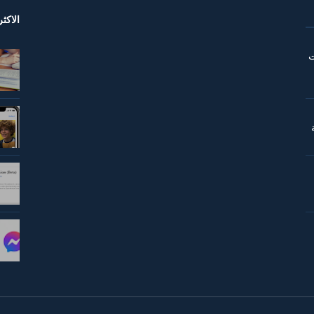
الاكث
ت