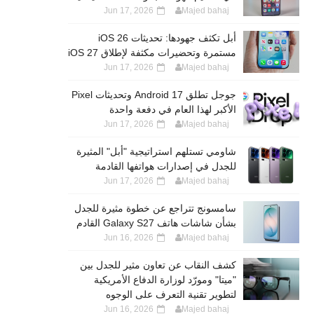
Jun 17, 2026
Majed bahaj
أبل تكثف جهودها: تحديثات iOS 26
مستمرة وتحضيرات مكثفة لإطلاق iOS 27
Jun 17, 2026
Majed bahaj
جوجل تطلق Android 17 وتحديثات Pixel
الأكبر لهذا العام في دفعة واحدة
Jun 17, 2026
Majed bahaj
شاومي تستلهم استراتيجية "أبل" المثيرة
للجدل في إصدارات هواتفها القادمة
Jun 17, 2026
Majed bahaj
سامسونج تتراجع عن خطوة مثيرة للجدل
بشأن شاشات هاتف Galaxy S27 القادم
Jun 16, 2026
Majed bahaj
كشف النقاب عن تعاون مثير للجدل بين
"ميتا" ومورّد لوزارة الدفاع الأمريكية
لتطوير تقنية التعرف على الوجوه
Jun 16, 2026
Majed bahaj