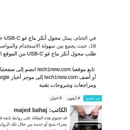
في الختام، يمثل
محول أنكر ماج غو USB-C
16، حيث يجمع بين سهولة الاستخدام والمواصفات التقنية المتقدمة في تصميم أنيق وعصري. يمكنك
طلب محول أنكر ماج غو USB-C من الموقع الرسمي من هنا
تابع موقعنا
tech1new.com
انضم إلى
صفحتنا
أو
أضف tech1new.com إلى موجز أخبار Google الخاص بك
ومراجعات وشروحات تقنية
في قسم
# آيفون
# اخبار،
الكاتب: majed bahaj
قد تحتوي هذه المقالة على روابط تابعة ق