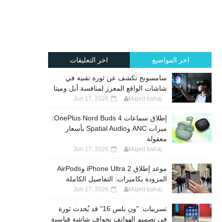
اخر المواضيع
اخر التعليقات
سامسونج تكشف عن ثورة تقنية في
شاشات الواقع المعزز لمنافسة أبل وميتا
Jun 17, 2026
Majed bahaj
إطلاق سماعات OnePlus Nord Buds 4:
ميزات ANC وSpatial Audio بأسعار
معقولة
Jun 17, 2026
Majed bahaj
موعد إطلاق iPhone Ultra 2 وAirPods
المزودة بكاميرات: التفاصيل الكاملة
Jun 17, 2026
Majed bahaj
تسريبات: "ون بلس 16" قد يُحدث ثورة
في تصميم الهواتف بحواف شاشة قياسية