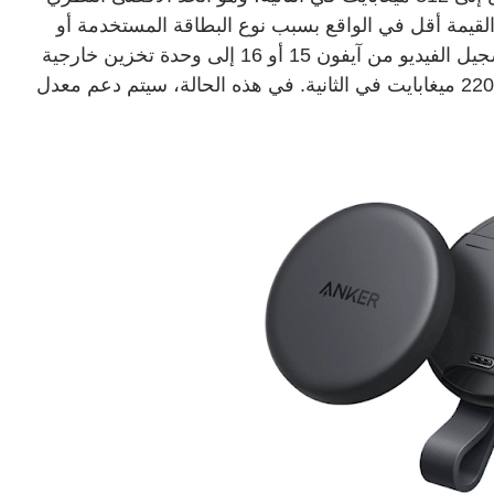
قد تكون هذه القيمة أقل في الواقع بسبب نوع البطاقة المستخدمة أو
عمرها. يتيح لك محول أنكر ماج غو USB-C تسجيل الفيديو من آيفون 15 أو 16 إلى وحدة تخزين خارجية
حتى لو كانت سرعة البطاقة المتصلة أقل من 220 ميغابايت في الثانية. في هذه الحالة، سيتم دعم معدل