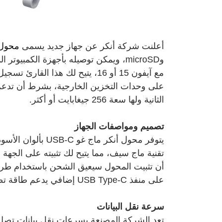
أعلنت شركة أنكر عن جهاز جديد يسمى
محول أن
وmicroSD، ويمكن توصيله بأجهزة الكمبيو
الثانية ولها سعة 256 جيغابايت أو أكثر.
تصميم ومواصفات الجهاز
تقنية ماج سيف، مما يتيح لك تثبيته على الجهة ال
أن تثبيت المحول سيعيق الشحن باستخدام طريقتي
على منفذ USB Type-C إضافي يدعم طاقة تصل إلى 42.5 واط.
سرعة نقل البيانات