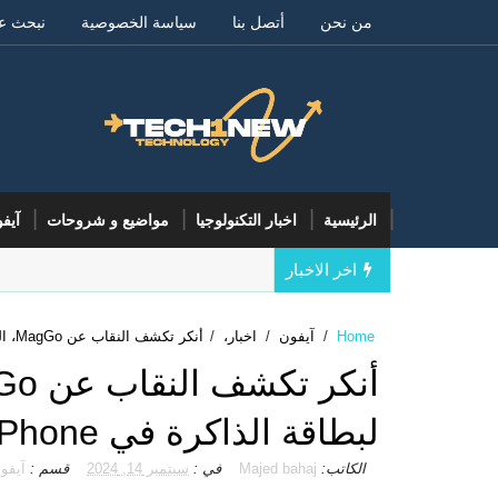
من نحن
أتصل بنا
سياسة الخصوصية
نبحث ع
الرئيسية
اخبار التكنولوجيا
مواضيع و شروحات
آيف
اخر الاخبار
Home
/
آيفون
/
اخبار،
/
أنكر تكشف النقاب عن MagGo، الجهاز الذي يوفر فتحة لبطاقة الذاكرة في iPhone
لبطاقة الذاكرة في iPhone
الكاتب:
Majed bahaj
في :
سبتمبر 14, 2024
قسم :
آيفو