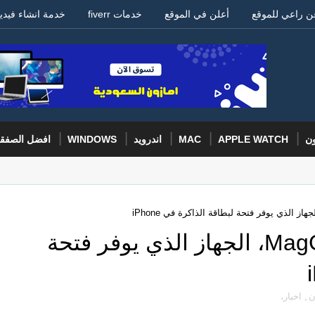
ن راعي للموقع
أعلن في الموقع
خدمات fiverr
خدمة انشاء فيدي
ون
APPLE WATCH
MAC
اندرويد
WINDOWS
افضل الصفق
أنكر تكشف النقاب عن MagGo، الجهاز الذي يوفر فتحة
ن
,
اخبار،