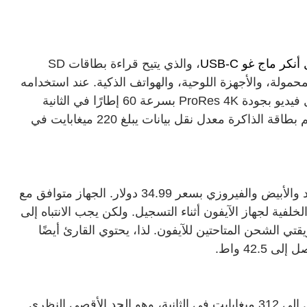
كر ماج غو USB-C
، والذي يتيح قراءة بطاقات SD
تر المحمولة، والأجهزة اللوحية، والهواتف الذكية. عند استخدامه
مع آيفون 15 أو 16، يتيح لك هذا القارئ تسجيل فيديو بجودة ProRes 4K بسرعة 60 إطارًا في الثانية
على وحدات التخزين الخارجية، بشرط أن تدعم بطاقة الذاكرة معدل نقل بيانات يبلغ 220 ميغابايت في
يتوفر محول أنكر ماج غو USB-C بألوان الأسود والأبيض والفيروزي بسعر 34.99 دولار. الجهاز متوافق مع
خلفية لجهاز الآيفون أثناء التسجيل. ولكن يجب الانتباه إلى
 الشحن المتاحتين للآيفون. لذا، يحتوي القارئ أيضًا
تعد الشركة المصنعة بسرعات نقل بيانات تصل إلى 312 ميغابايت في الثانية، وهو الحد الأقصى النظري