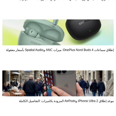
إطلاق سماعات OnePlus Nord Buds 4: ميزات ANC وSpatial Audio بأسعار معقولة
موعد إطلاق iPhone Ultra 2 وAirPods المزودة بكاميرات: التفاصيل الكاملة