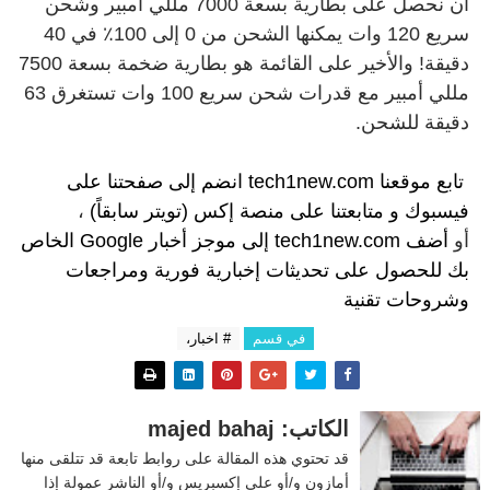
أن نحصل على بطارية بسعة 7000 مللي أمبير وشحن
سريع 120 وات يمكنها الشحن من 0 إلى 100٪ في 40
دقيقة! والأخير على القائمة هو بطارية ضخمة بسعة 7500
مللي أمبير مع قدرات شحن سريع 100 وات تستغرق 63
دقيقة للشحن.
تابع موقعنا
tech1new.com
انضم إلى
صفحتنا على
فيسبوك
و
متابعتنا على م
نصة إكس (تويتر سابقاً)
،
أو
أضف tech1new.com إلى موجز أخبار Google الخاص
بك
للحصول على تحديثات إخبارية فورية ومراجعات
وشروحات تقنية
في قسم
# اخبار،
الكاتب: majed bahaj
قد تحتوي هذه المقالة على روابط تابعة قد تتلقى منها
أمازون و/أو علي إكسبريس و/أو الناشر عمولة إذا