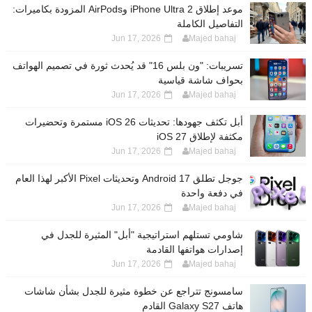
موعد إطلاق iPhone Ultra 2 وAirPods المزودة بكاميرات:
التفاصيل الكاملة
Jun 17, 2026
Majed bahaj
تسريبات: "ون بلس 16" قد يُحدث ثورة في تصميم الهواتف
بحواف شاشة قياسية
Jun 17, 2026
Majed bahaj
أبل تكثف جهودها: تحديثات iOS 26 مستمرة وتحضيرات
مكثفة لإطلاق iOS 27
Jun 17, 2026
Majed bahaj
جوجل تطلق Android 17 وتحديثات Pixel الأكبر لهذا العام
في دفعة واحدة
Jun 17, 2026
Majed bahaj
شاومي تستلهم استراتيجية "أبل" المثيرة للجدل في
إصدارات هواتفها القادمة
Jun 17, 2026
Majed bahaj
سامسونج تتراجع عن خطوة مثيرة للجدل بشأن شاشات
هاتف Galaxy S27 القادم