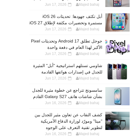
Jun 17, 2026
Majed bahaj
أبل تكثف جهودها: تحديثات iOS 26
مستمرة وتحضيرات مكثفة لإطلاق iOS 27
Jun 17, 2026
Majed bahaj
جوجل تطلق Android 17 وتحديثات Pixel
الأكبر لهذا العام في دفعة واحدة
Jun 17, 2026
Majed bahaj
شاومي تستلهم استراتيجية "أبل" المثيرة
للجدل في إصدارات هواتفها القادمة
Jun 17, 2026
Majed bahaj
سامسونج تتراجع عن خطوة مثيرة للجدل
بشأن شاشات هاتف Galaxy S27 القادم
Jun 16, 2026
Majed bahaj
كشف النقاب عن تعاون مثير للجدل بين
"ميتا" ومورّد لوزارة الدفاع الأمريكية
لتطوير تقنية التعرف على الوجوه
Jun 16, 2026
Majed bahaj