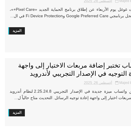
Majed 
أغسطس 28, 2025
أعلنت غوغل يوم الأربعاء عن إطلاق برنامج الحماية الجديد «Pixel Care+»،
Google Preferre وFi Device Protection في ال...
المزيد
ب تختبر إضافة مربعات الاختيار إلى واجهة
 التوجيه في الإصدار التجريبي لأندرويد
Majed 
أغسطس 26, 2025
تطلق واتساب ميزة جديدة في الإصدار التجريبي 2.25.24.8 لنظام أندرويد
بعات اختيار إلى واجهة إعادة توجيه الرسائل. التحديث متاح حالياً ل...
المزيد