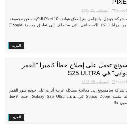
PIXE
Majed 
أغسطس 21, 2025
أعلنت شركة جوجل، بالتزامن مع إطلاق هواتف Pixel 10 الذكية ، عن مجموعة
جديدة من مزايا الذكاء الاصطناعي التي ستضاف إلى تطبيق وخدمة Google
المزيد
ونج تعمل على إصلاح خطأ كاميرا "القمر
ني" في S25 ULTRA
Majed 
أغسطس 20, 2025
شركة سامسونغ إلى معالجة مشكلة غريبة أثرت على جودة صور القمر
الملتقطة بتقنية Space Zoom في هاتف Galaxy S25 Ultra، حيث لاحظ
ن خلا...
المزيد