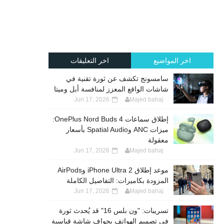
اخر المواضيع
اخر التعليقات
سامسونج تكشف عن ثورة تقنية في
شاشات الواقع المعزز لمنافسة أبل وميتا
Jun 17, 2026
Majed bahaj
إطلاق سماعات OnePlus Nord Buds 4:
ميزات ANC وSpatial Audio بأسعار
معقولة
Jun 17, 2026
Majed bahaj
موعد إطلاق iPhone Ultra 2 وAirPods
المزودة بكاميرات: التفاصيل الكاملة
Jun 17, 2026
Majed bahaj
تسريبات: "ون بلس 16" قد يُحدث ثورة
في تصميم الهواتف بحواف شاشة قياسية