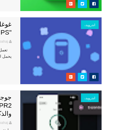
اندرويد،
"PIXEL TIPS"
bahaj
يحمل اسم "My Pixel"، ليصبح منصة
اندرويد،
والذ
bahaj