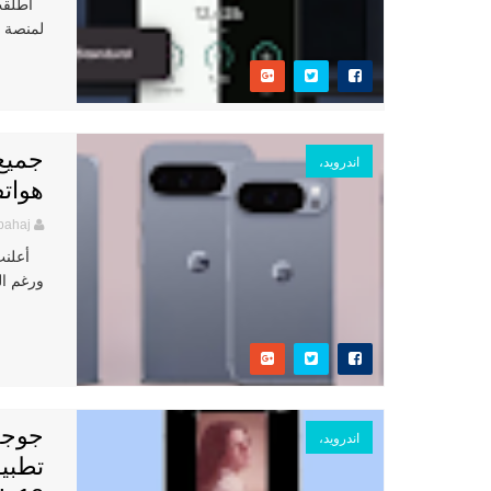
لمنصة أندرويد 16، والذي يُدخل تحسينا
جميع 
اندرويد،
هواتف PIXEL 10 الذك
bahaj
ورغم ال
جوجل
اندرويد،