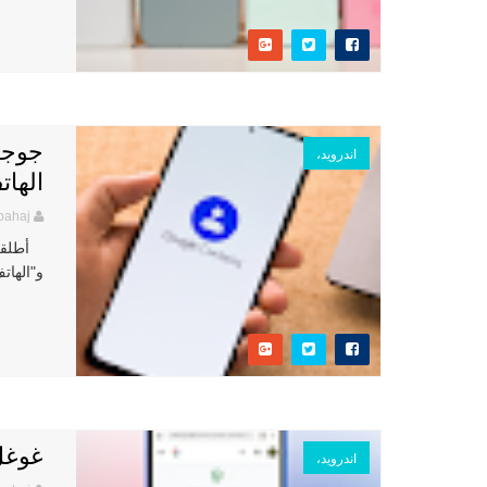
جوجل
اندرويد،
الهات
bahaj
أطلقت 
و"الهات
غوغل ت
اندرويد،