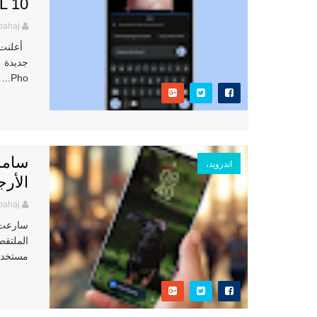
L 10
bahaj
Pho...
سامس
اندرويد،
الأرجوا
bahaj
سارعت 
مستخدمو