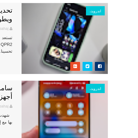
اندرويد،
ويطور
bahaj
تستعد 
تحسينا..
اندرويد،
أجهزة GALAXY مع خطة لإ
bahaj
شهدت س
بها مع إصدار One UI 8، بعد تجربة بطيئة 