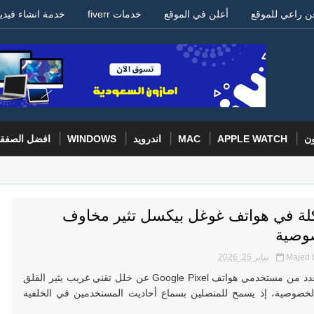
ن راعي للموقع
أعلن في الموقع
خدمات fiverr
خدمة انشاء فيدي
ون
APPLE WATCH
MAC
اندرويد
WINDOWS
افضل الصفق
ة في هواتف غوغل بيكسل تثير مخاوف
وصية
Majed 
يناير 25, 2026
أبلغ عدد من مستخدمي هواتف Google Pixel عن خلل تقني غريب يثير القلق
لخصوصية، إذ يسمح للمتصلين بسماع أحاديث المستخدمين في الخلفية