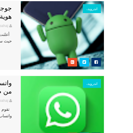
جوجل
اندرويد،
هوية
bahaj
أعلنت ج
حيث ستب
اندرويد،
من صح
bahaj
واتساب على أندرويد 4