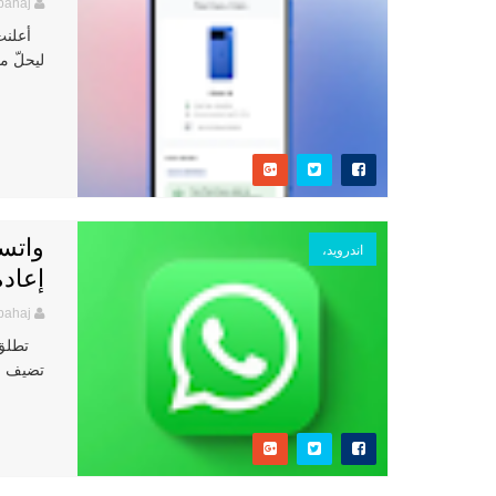
bahaj
ليحلّ محل برنامجي d Care
واتسا
اندرويد،
إعادة
bahaj
تضيف مر